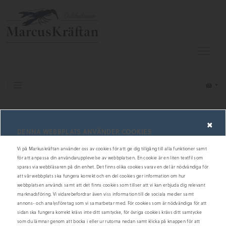
Färsk Fisk
Koljafilé
×
DENNA WEBBPLATS ANVÄNDER COOKIES
Vi på Markuskräftan använder oss av cookies för att ge dig tillgång till alla funktioner samt
för att anpassa din användarupplevelse av webbplatsen. En cookie är en liten textfil som
sparas via webbläsaren på din enhet. Det finns olika cookies varav en del är nödvändiga för
att vår webbplats ska fungera korrekt och en del cookies ger information om hur
webbplatsen används samt att det finns cookies som tillser att vi kan erbjuda dig relevant
marknadsföring. Vi vidarebefordrar även viss information till de sociala medier samt
annons- och analysföretag som vi samarbetar med. För cookies som är nödvändiga för att
sidan ska fungera korrekt krävs inte ditt samtycke, för övriga cookies krävs ditt samtycke
som du lämnar genom att bocka i eller ur rutorna nedan samt klicka på knappen för att