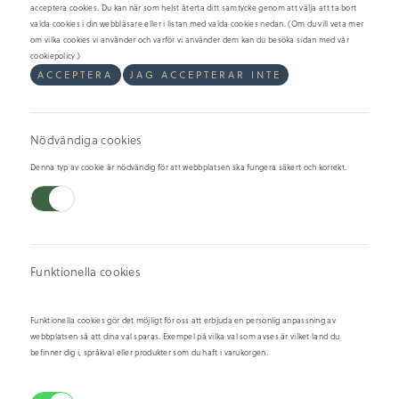
acceptera cookies. Du kan när som helst återta ditt samtycke genom att välja att ta bort
valda cookies i din webbläsare eller i listan med valda cookies nedan. (Om du vill veta mer
om vilka cookies vi använder och varför vi använder dem kan du besöka sidan med vår
cookiepolicy.)
ACCEPTERA
JAG ACCEPTERAR INTE
Koljafilé
Nödvändiga cookies
En av de mest återkommande matfiskarna i det svenska folkhemmet, passar
utmärkt att panera, smörsteka eller använda i gratänger och grytor.
Denna typ av cookie är nödvändig för att webbplatsen ska fungera säkert och korrekt.
Vår Koljafilé fiskas av svenska båtar längst med vår västkust och levereas till
Östergötland inom 24 timmar. Vi skär sedan fisken och byxar den gärna åt
er!
Barnens favorit!
Funktionella cookies
Funktionella cookies gör det möjligt för oss att erbjuda en personlig anpassning av
Observera att alla beställningar hämtas på skaldjursfabriken i Väderstad
webbplatsen så att dina val sparas. Exempel på vilka val som avses är vilket land du
eller i Linköping. För vägbeskrivning och öppetider, se
här
.
befinner dig i, språkval eller produkter som du haft i varukorgen.
349.00
/kg
kr
Mängd