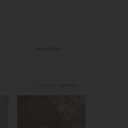
rtårtor
Jobba med oss
Våra butiker
Om oss
Kontakt
VARUKORG
Sortera efter
RELEVANS