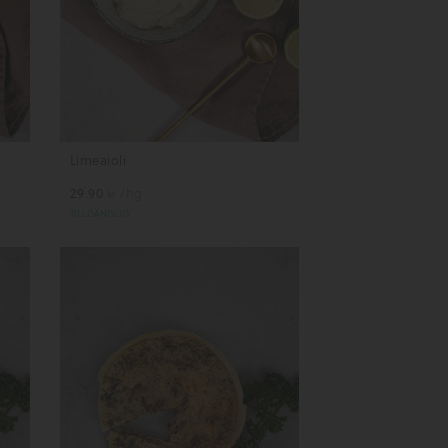
Limeaioli
29.90
/hg
kr
TILLGÄNGLIG