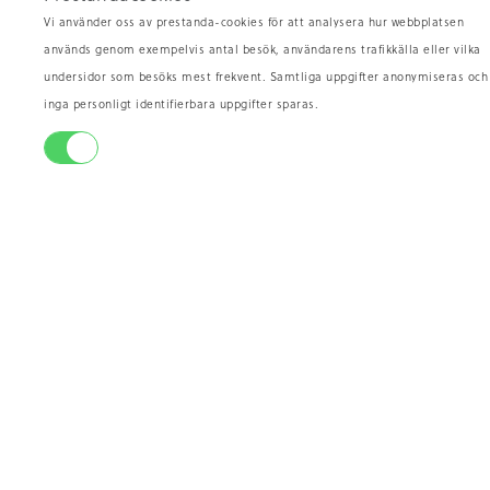
Vi använder oss av prestanda-cookies för att analysera hur webbplatsen
används genom exempelvis antal besök, användarens trafikkälla eller vilka
undersidor som besöks mest frekvent. Samtliga uppgifter anonymiseras och
inga personligt identifierbara uppgifter sparas.
Romsås
Ho
29.90
/hg
29
kr
TILLGÄNGLIG
TIL