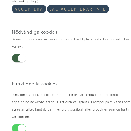
vår cookiepolicy.)
ACCEPTERA
JAG ACCEPTERAR INTE
Nödvändiga cookies
Denna typ av cookie är nödvändig för att webbplatsen ska fungera säkert oc
korrekt.
Fredrik Erikssons Sommarsill
Sk
39.90
/hg
49
kr
TILLGÄNGLIG
TIL
Funktionella cookies
Funktionella cookies gör det möjligt för oss att erbjuda en personlig
anpassning av webbplatsen så att dina val sparas. Exempel på vilka val som
avses är vilket land du befinner dig i, språkval eller produkter som du haft i
varukorgen.