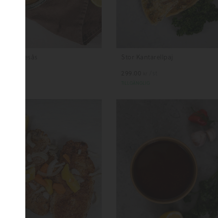
vmästaresås
Stor Kantarellpaj
.90
/hg
299.00
/st
kr
kr
LGÄNGLIG
TILLGÄNGLIG