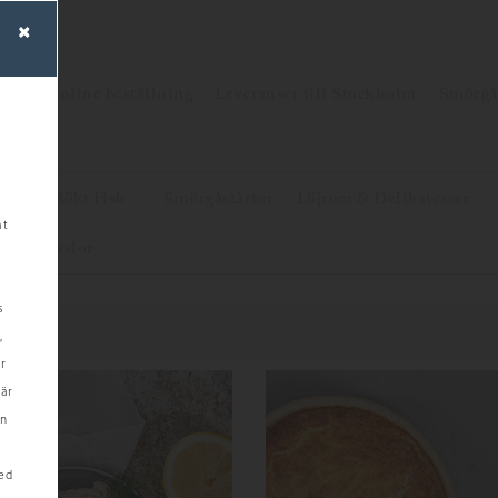
×
em
Online beställning
Leveranser till Stockholm
Smörgå
isk
Rökt Fisk
Smörgåstårtor
Löjrom & Delikatesser
mt
n & Musslor
s
,
r
när
in
ed