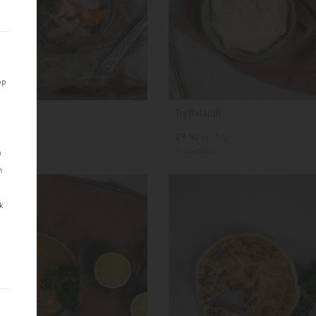
pp
sill
Tryffelaioli
.90
/hg
29.90
/hg
kr
kr
LGÄNGLIG
TILLGÄNGLIG
m
n
k