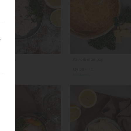
h
agenröra
Västerbottenpaj
.90
/hg
129.00
/st
kr
kr
LGÄNGLIG
TILLGÄNGLIG