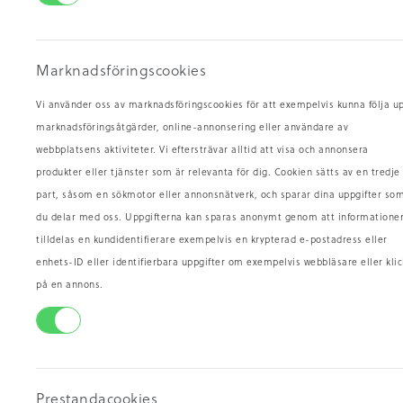
Marknadsföringscookies
Vi använder oss av marknadsföringscookies för att exempelvis kunna följa u
marknadsföringsåtgärder, online-annonsering eller användare av
Branteviksill
Lök
webbplatsens aktiviteter. Vi eftersträvar alltid att visa och annonsera
produkter eller tjänster som är relevanta för dig. Cookien sätts av en tredje
29.90
/hg
29
kr
TILLGÄNGLIG
TIL
part, såsom en sökmotor eller annonsnätverk, och sparar dina uppgifter so
du delar med oss. Uppgifterna kan sparas anonymt genom att informatione
tilldelas en kundidentifierare exempelvis en krypterad e-postadress eller
enhets-ID eller identifierbara uppgifter om exempelvis webbläsare eller klic
på en annons.
Prestandacookies