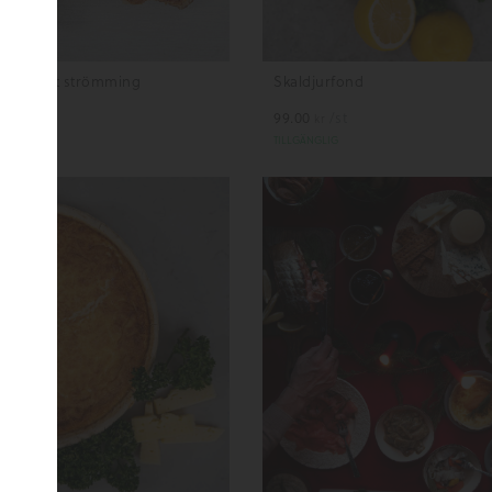
lagd stekt strömming
Skaldjurfond
.90
/hg
99.00
/st
kr
kr
 LAGER
TILLGÄNGLIG