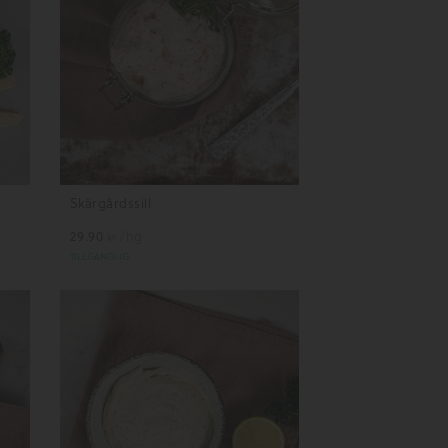
Skärgårdssill
29.90
/hg
kr
TILLGÄNGLIG