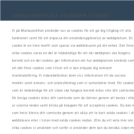
DENNA WEBBPLATS ANVÄNDER COOKIES
H
Vi på Markuskräftan använder oss av cookies för att ge dig tillgång till alla
funktioner samt för att anpassa din användarupplevelse av webbplatsen. En
cookie är en liten textfil som sparas via webbläsaren på din enhet. Det finns
olika cookies varav en del är nödvändiga för att vår webbplats ska fungera
Skaldjur
Skaldjursplatåer
Färsk F
korrekt och en del cookies ger information om hur webbplatsen används sa
Såser, Röror & Paj
Presentkort
Ostro
att det finns cookies som tillser att vi kan erbjuda dig relevant
marknadsföring. Vi vidarebefordrar även viss information till de sociala
medier samt annons- och analysföretag som vi samarbetar med. För cookie
SÖK
som är nödvändiga för att sidan ska fungera korrekt krävs inte ditt samtycke
för övriga cookies krävs ditt samtycke som du lämnar genom att bocka i elle
ur rutorna nedan samt klicka på knappen för att acceptera cookies. Du kan 
som helst återta ditt samtycke genom att välja att ta bort valda cookies i d
webbläsare eller i listan med valda cookies nedan. (Om du vill veta mer om
vilka cookies vi använder och varför vi använder dem kan du besöka sidan m