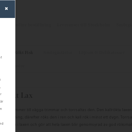
×
em
Online beställning
Leveranser till Stockholm
Smörgå
isk
Rökt Fisk
Smörgåstårtor
Löjrom & Delikatesser
mt
n & Musslor
s
,
llrökt Lax
r
när
in
laxen kommer till vägga trimmar och torrsaltas den. Den kallrökta laxen
erblandning, därefter röks den i ren och kall rök i minst ett dygn. Torrsa
ed
maken in i laxen och gör att hela laxen blir genomsyrad av god röksma
textur.