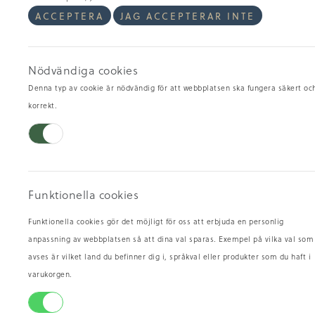
ACCEPTERA
JAG ACCEPTERAR INTE
Obs
öpp
Nödvändiga cookies
Denna typ av cookie är nödvändig för att webbplatsen ska fungera säkert oc
Män
korrekt.
L
Funktionella cookies
Funktionella cookies gör det möjligt för oss att erbjuda en personlig
anpassning av webbplatsen så att dina val sparas. Exempel på vilka val som
avses är vilket land du befinner dig i, språkval eller produkter som du haft i
varukorgen.