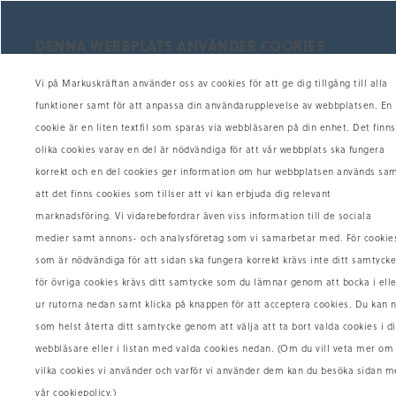
DENNA WEBBPLATS ANVÄNDER COOKIES
H
Vi på Markuskräftan använder oss av cookies för att ge dig tillgång till alla
funktioner samt för att anpassa din användarupplevelse av webbplatsen. En
cookie är en liten textfil som sparas via webbläsaren på din enhet. Det finns
olika cookies varav en del är nödvändiga för att vår webbplats ska fungera
Skaldjur
Skaldjursplatåer
Färsk F
korrekt och en del cookies ger information om hur webbplatsen används sa
att det finns cookies som tillser att vi kan erbjuda dig relevant
Såser, Röror & Paj
Presentkort
Ostro
marknadsföring. Vi vidarebefordrar även viss information till de sociala
Rökt Fisk
Kallrökt Lax
medier samt annons- och analysföretag som vi samarbetar med. För cookie
som är nödvändiga för att sidan ska fungera korrekt krävs inte ditt samtycke
Ka
för övriga cookies krävs ditt samtycke som du lämnar genom att bocka i elle
ur rutorna nedan samt klicka på knappen för att acceptera cookies. Du kan 
som helst återta ditt samtycke genom att välja att ta bort valda cookies i d
När 
webbläsare eller i listan med valda cookies nedan. (Om du vill veta mer om
sock
vilka cookies vi använder och varför vi använder dem kan du besöka sidan m
röks
vår cookiepolicy.)
och 