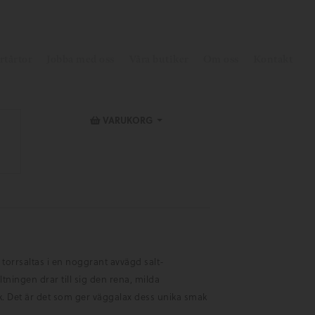
rtårtor
Jobba med oss
Våra butiker
Om oss
Kontakt
VARUKORG
 torrsaltas i en noggrant avvägd salt-
ltningen drar till sig den rena, milda
k. Det är det som ger väggalax dess unika smak