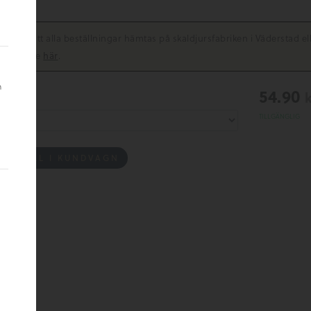
ervera att alla beställningar hämtas på skaldjursfabriken i Väderstad el
etider, se
här
.
h
54.90
gd
TILLGÄNGLIG
ÄGG TILL I KUNDVAGN