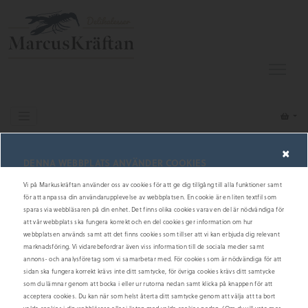
×
Såser, Röror & Paj
Branteviksill
DENNA WEBBPLATS ANVÄNDER COOKIES
Vi på Markuskräftan använder oss av cookies för att ge dig tillgång till alla funktioner samt
för att anpassa din användarupplevelse av webbplatsen. En cookie är en liten textfil som
sparas via webbläsaren på din enhet. Det finns olika cookies varav en del är nödvändiga för
att vår webbplats ska fungera korrekt och en del cookies ger information om hur
webbplatsen används samt att det finns cookies som tillser att vi kan erbjuda dig relevant
marknadsföring. Vi vidarebefordrar även viss information till de sociala medier samt
annons- och analysföretag som vi samarbetar med. För cookies som är nödvändiga för att
sidan ska fungera korrekt krävs inte ditt samtycke, för övriga cookies krävs ditt samtycke
som du lämnar genom att bocka i eller ur rutorna nedan samt klicka på knappen för att
acceptera cookies. Du kan när som helst återta ditt samtycke genom att välja att ta bort