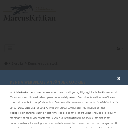
Skaldjur
Kungskrabba, styck
×
DENNA WEBBPLATS ANVÄNDER COOKIES
Vi på Markuskräftan använder oss av cookies för att ge dig tillgång till alla funktioner samt
för att anpassa din användarupplevelse av webbplatsen. En cookie är en liten textfil som
sparas via webbläsaren på din enhet. Det finns olika cookies varav en del är nödvändiga för
att vår webbplats ska fungera korrekt och en del cookies ger information om hur
webbplatsen används samt att det finns cookies som tillser att vi kan erbjuda dig relevant
marknadsföring. Vi vidarebefordrar även viss information till de sociala medier samt
annons- och analysföretag som vi samarbetar med. För cookies som är nödvändiga för att