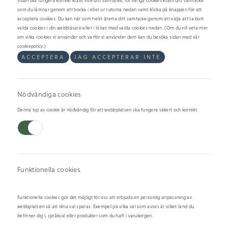
sidan ska fungera korrekt krävs inte ditt samtycke, för övriga cookies krävs ditt samtycke
som du lämnar genom att bocka i eller ur rutorna nedan samt klicka på knappen för att
acceptera cookies. Du kan när som helst återta ditt samtycke genom att välja att ta bort
valda cookies i din webbläsare eller i listan med valda cookies nedan. (Om du vill veta mer
om vilka cookies vi använder och varför vi använder dem kan du besöka sidan med vår
cookiepolicy.)
Kungskrabba, styck
ACCEPTERA
JAG ACCEPTERAR INTE
4-6 st / kg
Nödvändiga cookies
Här kan du välja antal kungskrabbeben du önskar beställa, observera att det
uträknade priset du får kan komma att ändras, då produktens storlek kan
Denna typ av cookie är nödvändig för att webbplatsen ska fungera säkert och korrekt.
variera sig.
Den mytomspunna kungskrabban med krabbkött från himmelriket.
Smaksatt med influenser från Östergötland som sälta och dill får
kungskrabbans välmatade ben en unik karaktär. Ett unikt skaldjur som får
den mest erfarna skaldjursfantasten att häpna över mängden kött som
Funktionella cookies
gömmer sig i benen.
Tips!
Funktionella cookies gör det möjligt för oss att erbjuda en personlig anpassning av
webbplatsen så att dina val sparas. Exempel på vilka val som avses är vilket land du
Klipp gärna upp skalet med en kökssax. Skalet på kungskrabban är mer
befinner dig i, språkval eller produkter som du haft i varukorgen.
porösts och mjukare en på de flesta andra skaldjur. På detta sätt behåller ni
densiteten i köttet och kan njuta av det till fullo.